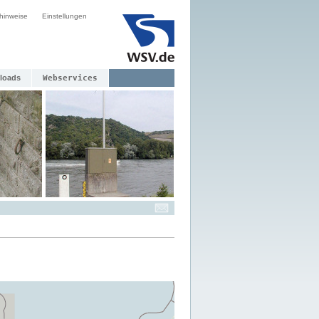
hinweise
Einstellungen
loads
Webservices