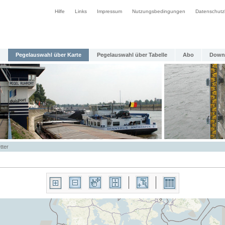
Hilfe
Links
Impressum
Nutzungsbedingungen
Datenschutz
Pegelauswahl über Karte
Pegelauswahl über Tabelle
Abo
Down
tter