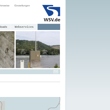
hinweise
Einstellungen
loads
Webservices