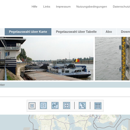
Hilfe
Links
Impressum
Nutzungsbedingungen
Datenschutz
Pegelauswahl über Karte
Pegelauswahl über Tabelle
Abo
Down
tter