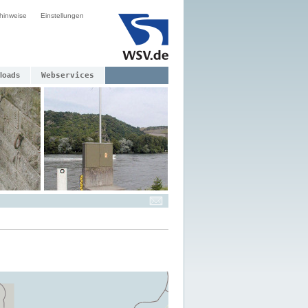
hinweise
Einstellungen
loads
Webservices