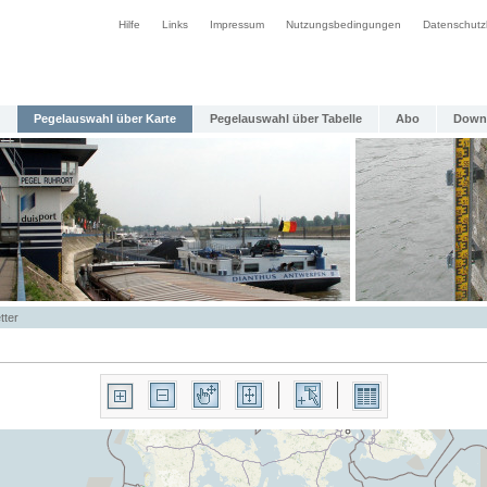
Hilfe
Links
Impressum
Nutzungsbedingungen
Datenschutz
Pegelauswahl über Karte
Pegelauswahl über Tabelle
Abo
Down
tter