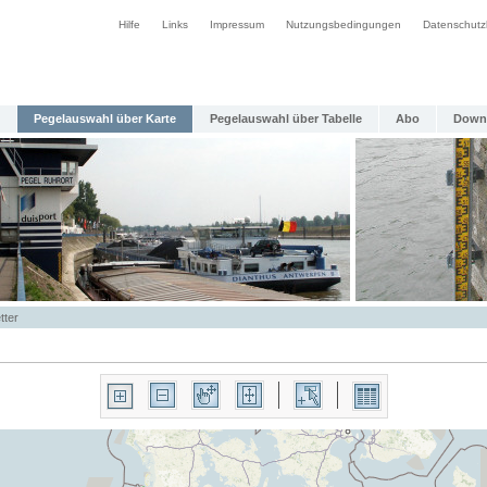
Hilfe
Links
Impressum
Nutzungsbedingungen
Datenschutz
Pegelauswahl über Karte
Pegelauswahl über Tabelle
Abo
Down
tter