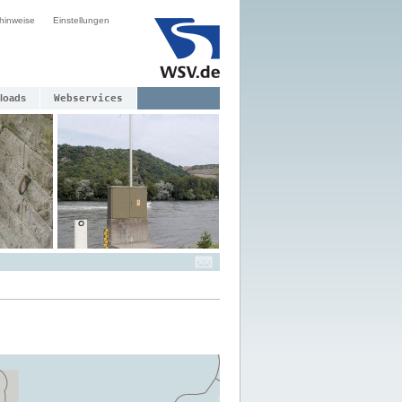
hinweise
Einstellungen
loads
Webservices