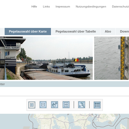
Hilfe
Links
Impressum
Nutzungsbedingungen
Datenschutz
Pegelauswahl über Karte
Pegelauswahl über Tabelle
Abo
Down
tter