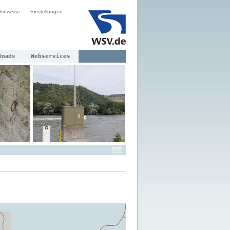
hinweise
Einstellungen
loads
Webservices