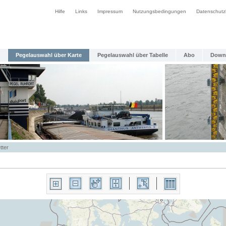
Hilfe
Links
Impressum
Nutzungsbedingungen
Datenschutz
Pegelauswahl über Karte
Pegelauswahl über Tabelle
Abo
Down
tter