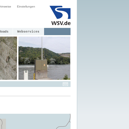
hinweise
Einstellungen
loads
Webservices