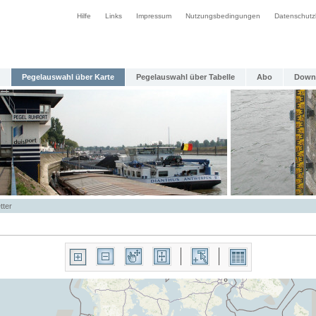
Hilfe
Links
Impressum
Nutzungsbedingungen
Datenschutz
Pegelauswahl über Karte
Pegelauswahl über Tabelle
Abo
Down
tter