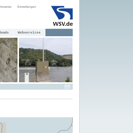
hinweise
Einstellungen
loads
Webservices