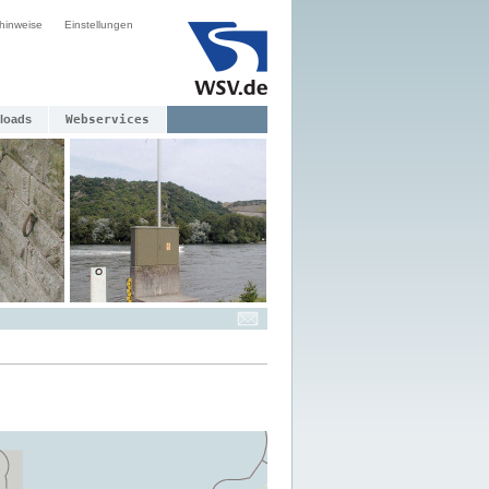
hinweise
Einstellungen
loads
Webservices