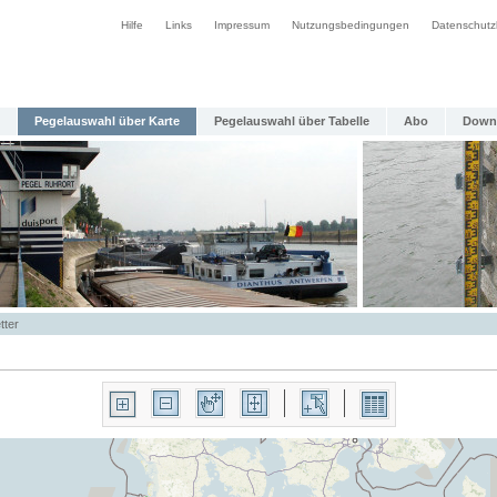
Hilfe
Links
Impressum
Nutzungsbedingungen
Datenschutz
Pegelauswahl über Karte
Pegelauswahl über Tabelle
Abo
Down
tter