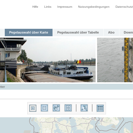
Hilfe
Links
Impressum
Nutzungsbedingungen
Datenschutz
Pegelauswahl über Karte
Pegelauswahl über Tabelle
Abo
Down
tter