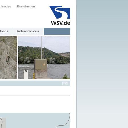
hinweise
Einstellungen
loads
Webservices