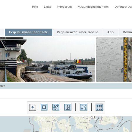
Hilfe
Links
Impressum
Nutzungsbedingungen
Datenschutz
Pegelauswahl über Karte
Pegelauswahl über Tabelle
Abo
Down
tter