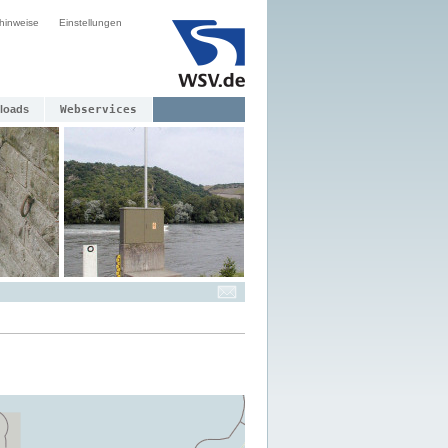
hinweise
Einstellungen
loads
Webservices