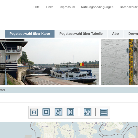
Hilfe
Links
Impressum
Nutzungsbedingungen
Datenschutz
Pegelauswahl über Karte
Pegelauswahl über Tabelle
Abo
Down
tter