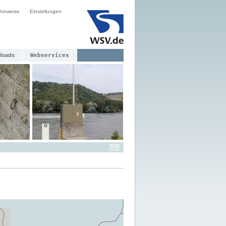
hinweise
Einstellungen
loads
Webservices