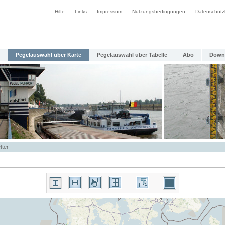
Hilfe
Links
Impressum
Nutzungsbedingungen
Datenschutz
Pegelauswahl über Karte
Pegelauswahl über Tabelle
Abo
Down
tter