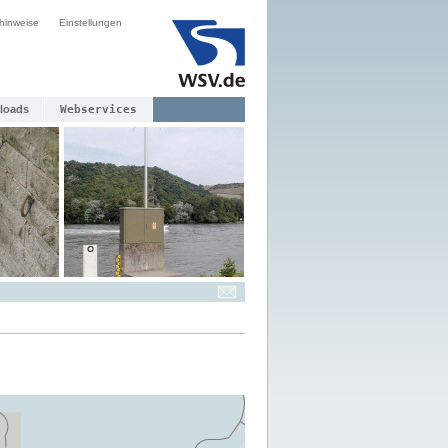
hinweise
Einstellungen
loads
Webservices