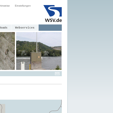
hinweise
Einstellungen
loads
Webservices