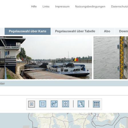
Hilfe
Links
Impressum
Nutzungsbedingungen
Datenschutz
Pegelauswahl über Karte
Pegelauswahl über Tabelle
Abo
Down
tter