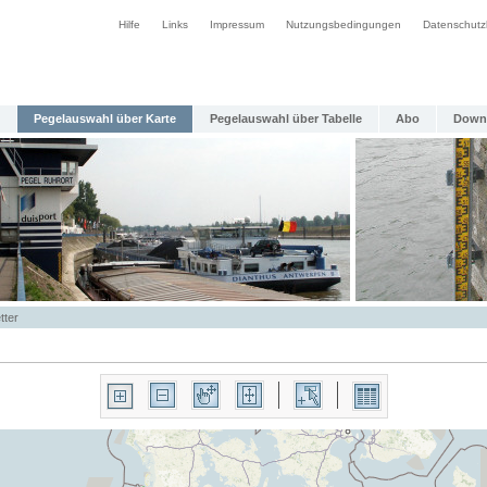
Hilfe
Links
Impressum
Nutzungsbedingungen
Datenschutz
Pegelauswahl über Karte
Pegelauswahl über Tabelle
Abo
Down
tter