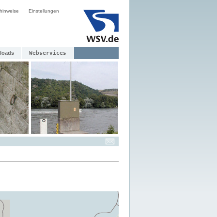
hinweise
Einstellungen
loads
Webservices