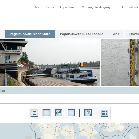
Hilfe
Links
Impressum
Nutzungsbedingungen
Datenschutz
Pegelauswahl über Karte
Pegelauswahl über Tabelle
Abo
Down
tter