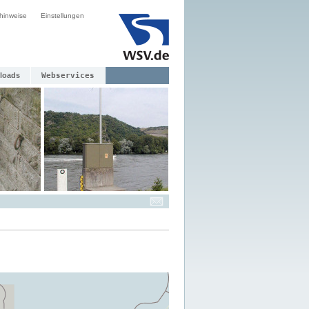
hinweise
Einstellungen
loads
Webservices