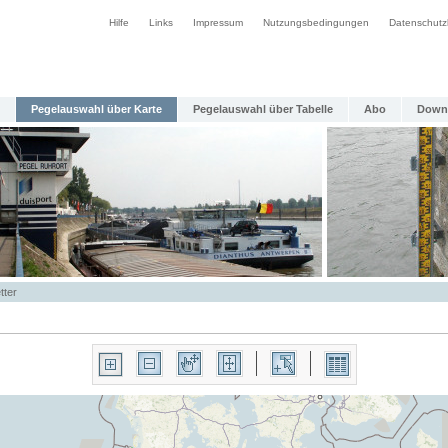
Hilfe
Links
Impressum
Nutzungsbedingungen
Datenschutz
Pegelauswahl über Karte
Pegelauswahl über Tabelle
Abo
Down
tter