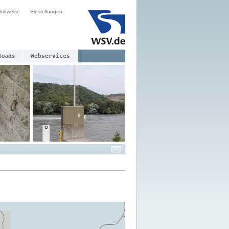
hinweise
Einstellungen
loads
Webservices