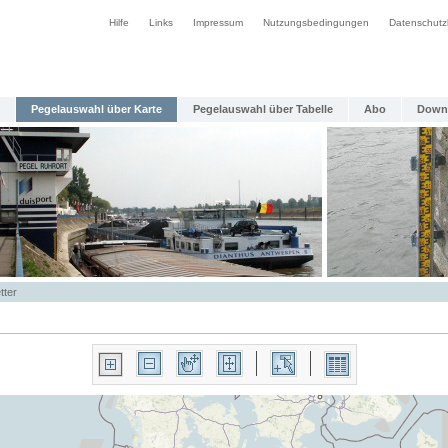
Hilfe
Links
Impressum
Nutzungsbedingungen
Datenschutz
Pegelauswahl über Karte
Pegelauswahl über Tabelle
Abo
Down
tter