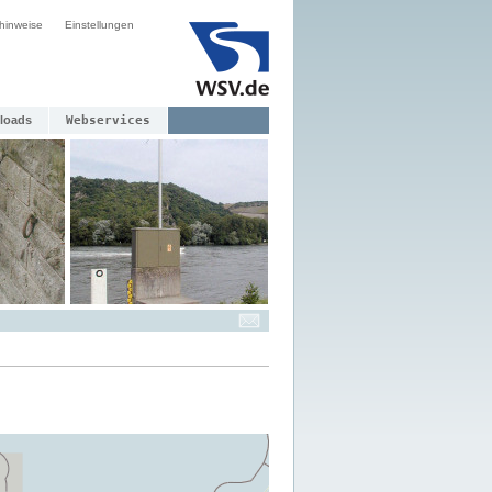
hinweise
Einstellungen
loads
Webservices