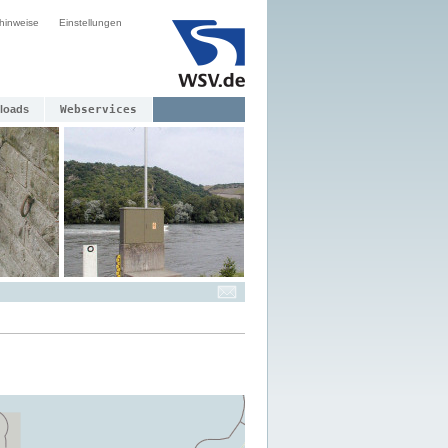
hinweise
Einstellungen
loads
Webservices