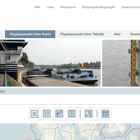
Hilfe
Links
Impressum
Nutzungsbedingungen
Datenschutz
Pegelauswahl über Karte
Pegelauswahl über Tabelle
Abo
Down
tter