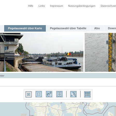
Hilfe
Links
Impressum
Nutzungsbedingungen
Datenschutz
Pegelauswahl über Karte
Pegelauswahl über Tabelle
Abo
Down
tter