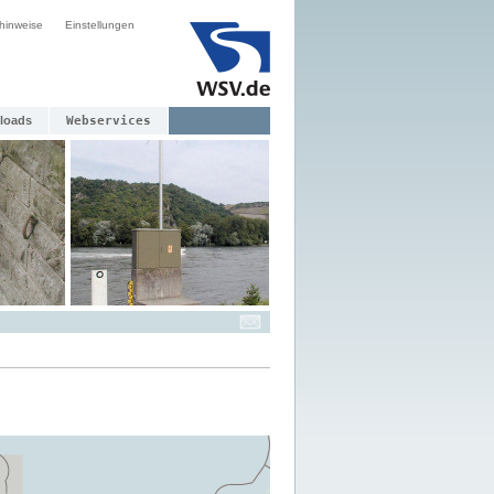
hinweise
Einstellungen
loads
Webservices