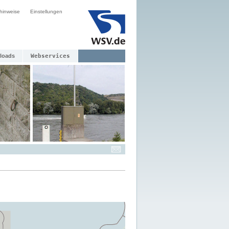
hinweise
Einstellungen
loads
Webservices