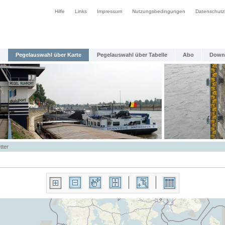
Hilfe
Links
Impressum
Nutzungsbedingungen
Datenschutz
Pegelauswahl über Karte
Pegelauswahl über Tabelle
Abo
Down
tter