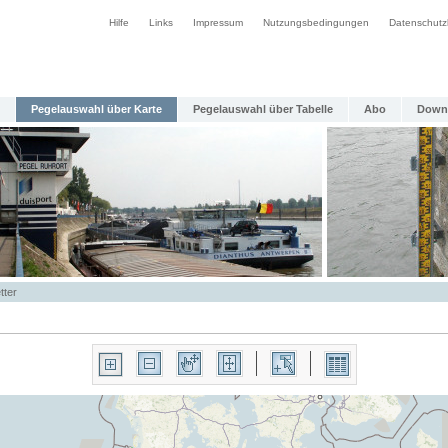
Hilfe
Links
Impressum
Nutzungsbedingungen
Datenschutz
Pegelauswahl über Karte
Pegelauswahl über Tabelle
Abo
Down
tter