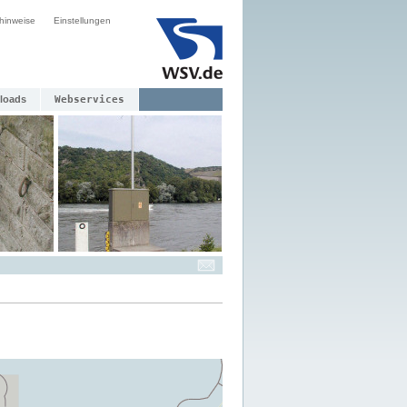
hinweise
Einstellungen
loads
Webservices