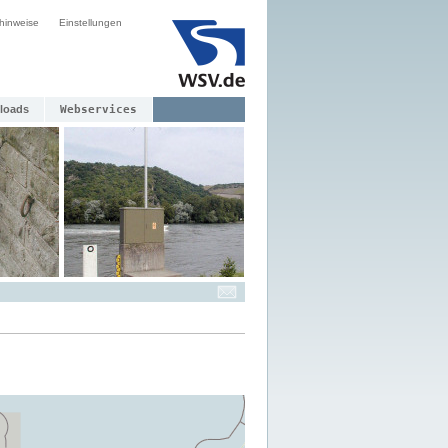
hinweise
Einstellungen
loads
Webservices