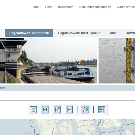
Hilfe
Links
Impressum
Nutzungsbedingungen
Datenschutz
Pegelauswahl über Karte
Pegelauswahl über Tabelle
Abo
Down
tter