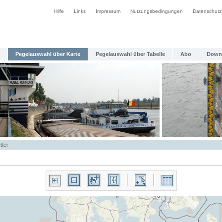
Hilfe
Links
Impressum
Nutzungsbedingungen
Datenschutz
Pegelauswahl über Karte
Pegelauswahl über Tabelle
Abo
Down
tter