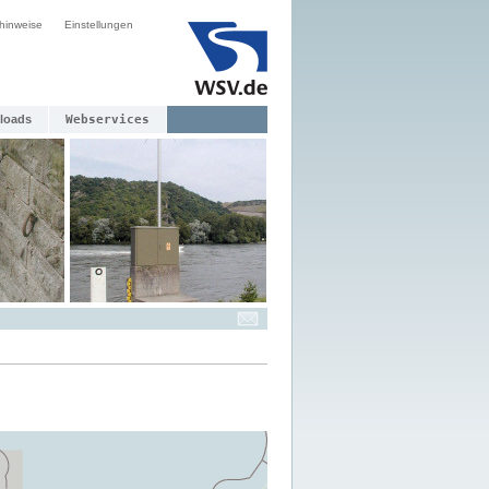
hinweise
Einstellungen
loads
Webservices