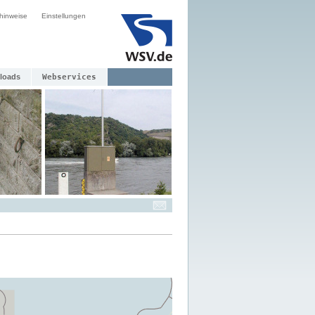
hinweise
Einstellungen
loads
Webservices