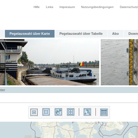
Hilfe
Links
Impressum
Nutzungsbedingungen
Datenschutz
Pegelauswahl über Karte
Pegelauswahl über Tabelle
Abo
Down
tter