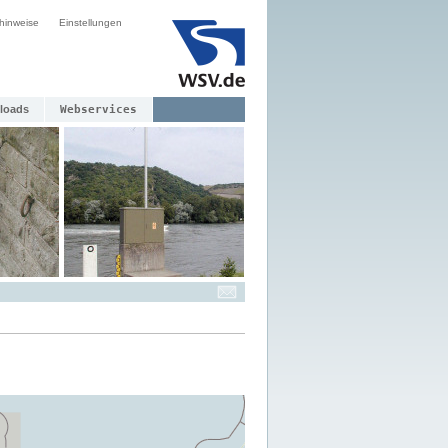
hinweise
Einstellungen
loads
Webservices