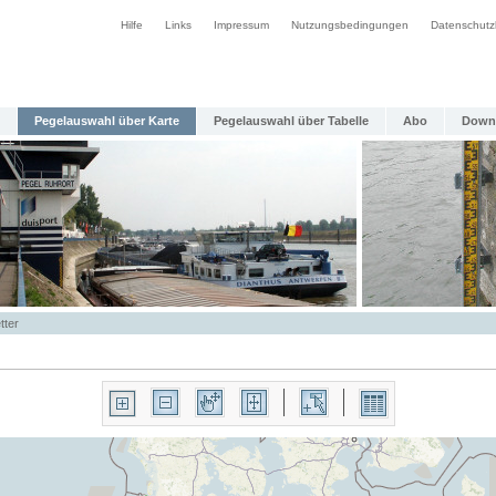
Hilfe
Links
Impressum
Nutzungsbedingungen
Datenschutz
Pegelauswahl über Karte
Pegelauswahl über Tabelle
Abo
Down
tter