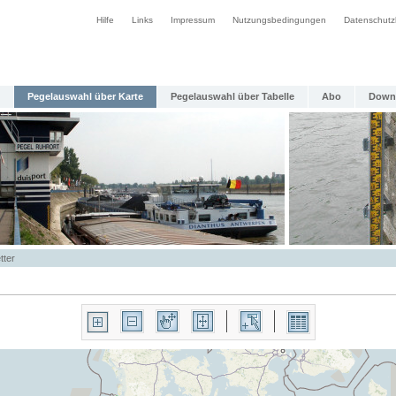
Hilfe
Links
Impressum
Nutzungsbedingungen
Datenschutz
Pegelauswahl über Karte
Pegelauswahl über Tabelle
Abo
Down
tter