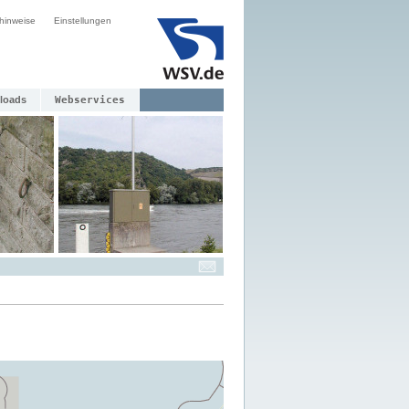
hinweise
Einstellungen
loads
Webservices