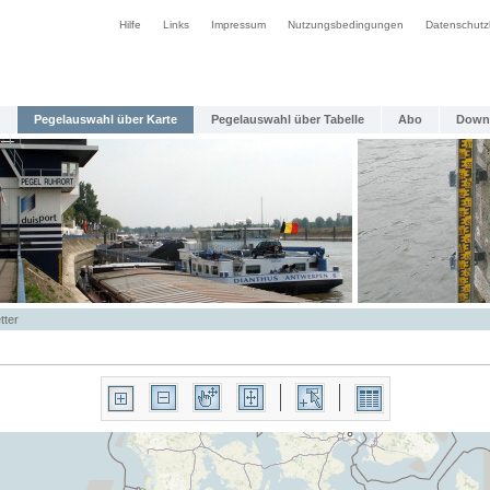
Hilfe
Links
Impressum
Nutzungsbedingungen
Datenschutz
Pegelauswahl über Karte
Pegelauswahl über Tabelle
Abo
Down
tter