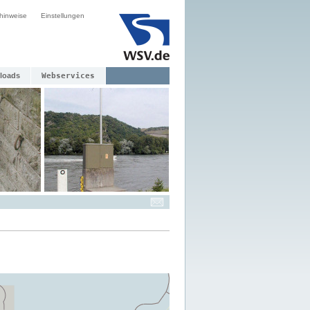
hinweise
Einstellungen
loads
Webservices