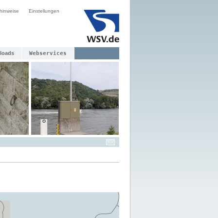
hinweise
Einstellungen
loads
Webservices