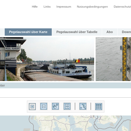
Hilfe
Links
Impressum
Nutzungsbedingungen
Datenschutz
Pegelauswahl über Karte
Pegelauswahl über Tabelle
Abo
Down
tter