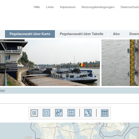
Hilfe
Links
Impressum
Nutzungsbedingungen
Datenschutz
Pegelauswahl über Karte
Pegelauswahl über Tabelle
Abo
Down
tter