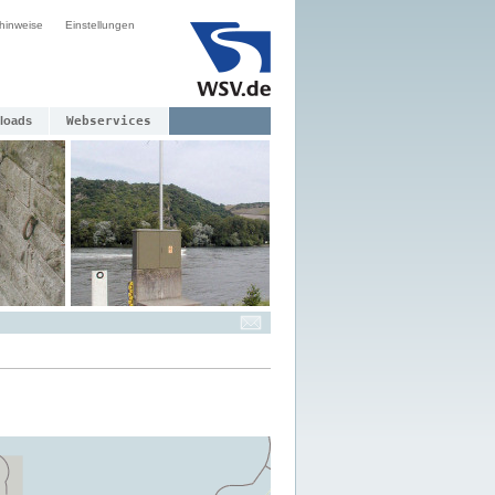
hinweise
Einstellungen
loads
Webservices