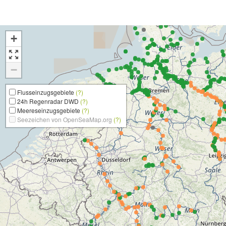
+
−
Flusseinzugsgebiete
(?)
24h Regenradar DWD
(?)
Meereseinzugsgebiete
(?)
Seezeichen von OpenSeaMap.org
(?)