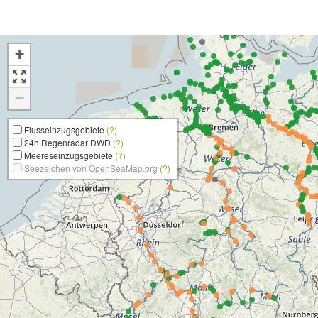
+
−
Flusseinzugsgebiete
(?)
24h Regenradar DWD
(?)
Meereseinzugsgebiete
(?)
Seezeichen von OpenSeaMap.org
(?)