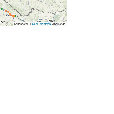
Kartendaten ©
OpenStreetMap
-Mitwirkende