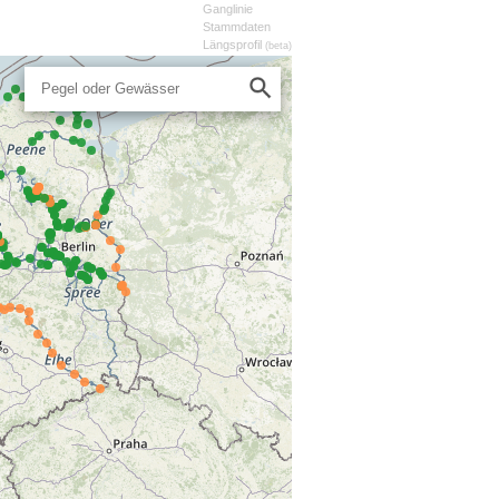
Ganglinie
Stammdaten
Längsprofil
(beta)