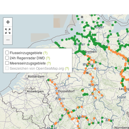
+
−
Flusseinzugsgebiete
(?)
24h Regenradar DWD
(?)
Meereseinzugsgebiete
(?)
Seezeichen von OpenSeaMap.org
(?)