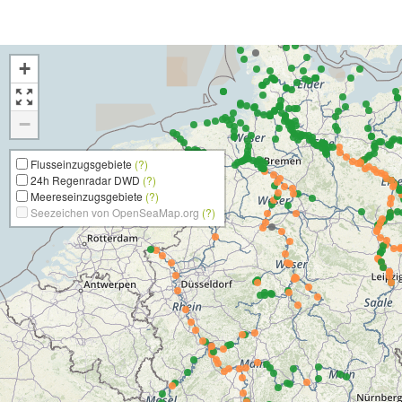
+
−
Flusseinzugsgebiete
(?)
24h Regenradar DWD
(?)
Meereseinzugsgebiete
(?)
Seezeichen von OpenSeaMap.org
(?)