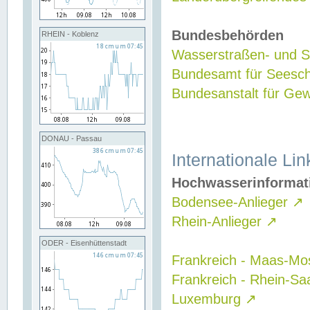
Bundesbehörden
RHEIN - Koblenz
Wasserstraßen- und Sc
Bundesamt für Seesch
Bundesanstalt für G
DONAU - Passau
Internationale Lin
Hochwasserinformat
Bodensee-Anlieger
↗
Rhein-Anlieger
↗
ODER - Eisenhüttenstadt
Frankreich - Maas-Mo
Frankreich - Rhein-Sa
Luxemburg
↗