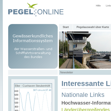
Hilfe
Link
Start
Pegelauswahl über Karte
Newsletter
Interessante L
Elbe - Cuxhaven Steubenhöft
Nationale Links
Hochwasser-Informa
Länderübergreifendes