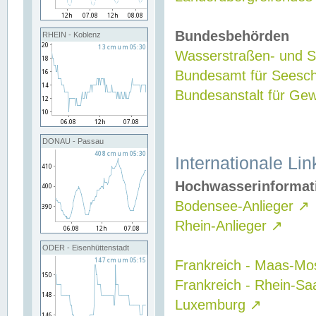
Bundesbehörden
RHEIN - Koblenz
Wasserstraßen- und Sc
Bundesamt für Seesch
Bundesanstalt für G
DONAU - Passau
Internationale Lin
Hochwasserinformat
Bodensee-Anlieger
↗
Rhein-Anlieger
↗
ODER - Eisenhüttenstadt
Frankreich - Maas-Mo
Frankreich - Rhein-Sa
Luxemburg
↗