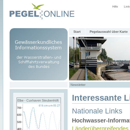
Hilfe
Link
Start
Pegelauswahl über Karte
Newsletter
Interessante L
Elbe - Cuxhaven Steubenhöft
Nationale Links
Hochwasser-Informa
Länderübergreifendes