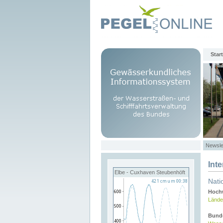
Start
Newsle
Int
Elbe - Cuxhaven Steubenhöft
Nati
Hochw
Lände
Bund