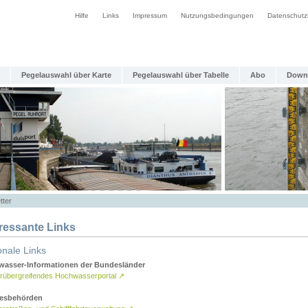
Hilfe
Links
Impressum
Nutzungsbedingungen
Datenschutz
Pegelauswahl über Karte
Pegelauswahl über Tabelle
Abo
Down
tter
eressante Links
onale Links
asser-Informationen der Bundesländer
rübergreifendes Hochwasserportal
↗
esbehörden