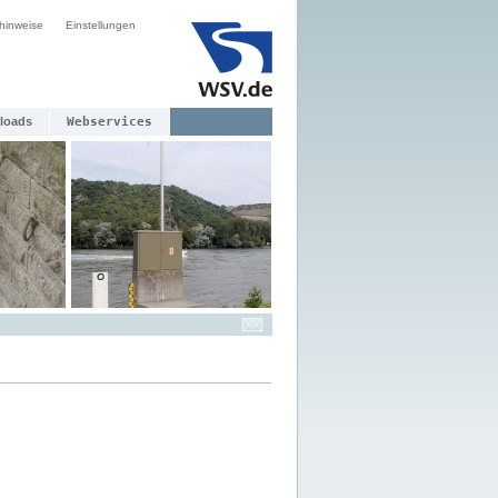
hinweise
Einstellungen
loads
Webservices