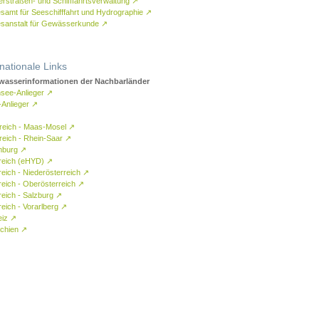
rstraßen- und Schifffahrtsverwaltung
↗
samt für Seeschifffahrt und Hydrographie
↗
sanstalt für Gewässerkunde
↗
rnationale Links
asserinformationen der Nachbarländer
see-Anlieger
↗
-Anlieger
↗
reich - Maas-Mosel
↗
reich - Rhein-Saar
↗
mburg
↗
reich (eHYD)
↗
reich - Niederösterreich
↗
reich - Oberösterreich
↗
reich - Salzburg
↗
eich - Vorarlberg
↗
eiz
↗
chien
↗