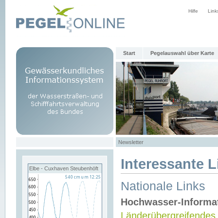
Hilfe
Link
Start
Pegelauswahl über Karte
Newsletter
Interessante L
Elbe - Cuxhaven Steubenhöft
Nationale Links
Hochwasser-Informa
Länderübergreifendes