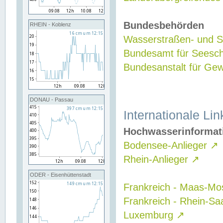
Bundesbehörden
RHEIN - Koblenz
Wasserstraßen- und Sc
Bundesamt für Seesch
Bundesanstalt für G
DONAU - Passau
Internationale Lin
Hochwasserinformat
Bodensee-Anlieger
↗
Rhein-Anlieger
↗
ODER - Eisenhüttenstadt
Frankreich - Maas-Mo
Frankreich - Rhein-Sa
Luxemburg
↗