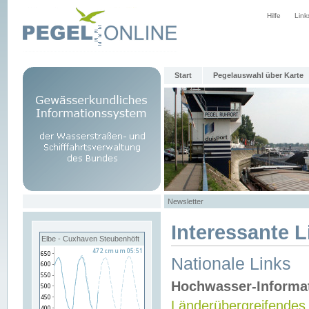
Hilfe
Link
Start
Pegelauswahl über Karte
Newsletter
Interessante L
Elbe - Cuxhaven Steubenhöft
Nationale Links
Hochwasser-Informa
Länderübergreifendes