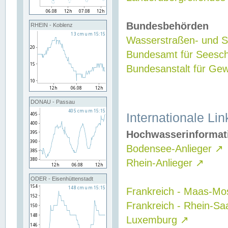
Bundesbehörden
RHEIN - Koblenz
Wasserstraßen- und Sc
Bundesamt für Seesch
Bundesanstalt für G
DONAU - Passau
Internationale Lin
Hochwasserinformat
Bodensee-Anlieger
↗
Rhein-Anlieger
↗
ODER - Eisenhüttenstadt
Frankreich - Maas-Mo
Frankreich - Rhein-Sa
Luxemburg
↗