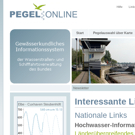
Hilfe
Link
Start
Pegelauswahl über Karte
Newsletter
Interessante L
Elbe - Cuxhaven Steubenhöft
Nationale Links
Hochwasser-Informa
Länderübergreifendes