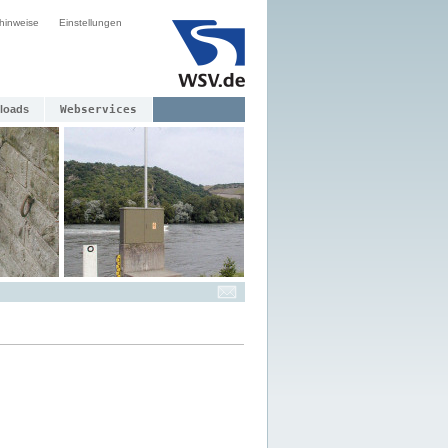
hinweise
Einstellungen
loads
Webservices