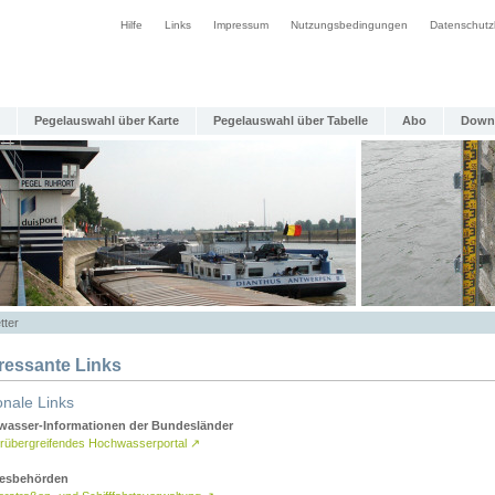
Hilfe
Links
Impressum
Nutzungsbedingungen
Datenschutz
Pegelauswahl über Karte
Pegelauswahl über Tabelle
Abo
Down
tter
eressante Links
onale Links
asser-Informationen der Bundesländer
rübergreifendes Hochwasserportal
↗
esbehörden