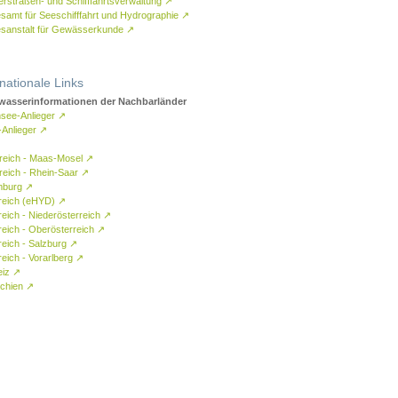
rstraßen- und Schifffahrtsverwaltung
↗
samt für Seeschifffahrt und Hydrographie
↗
sanstalt für Gewässerkunde
↗
rnationale Links
asserinformationen der Nachbarländer
see-Anlieger
↗
-Anlieger
↗
reich - Maas-Mosel
↗
reich - Rhein-Saar
↗
mburg
↗
reich (eHYD)
↗
reich - Niederösterreich
↗
reich - Oberösterreich
↗
reich - Salzburg
↗
eich - Vorarlberg
↗
eiz
↗
chien
↗