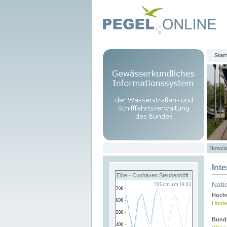
Start
Newsle
Int
Elbe - Cuxhaven Steubenhöft
Nati
Hochw
Lände
Bund