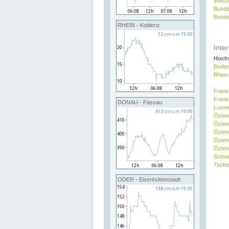
Wasse
Bunde
Bunde
RHEIN - Koblenz
Inte
Hochw
Boden
Rhein
Frank
Frank
DONAU - Passau
Luxe
Öster
Öster
Öster
Öster
Österr
Schw
Tsche
ODER - Eisenhüttenstadt