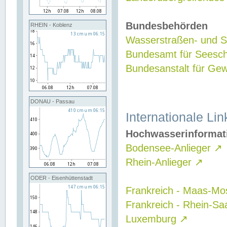
Bundesbehörden
RHEIN - Koblenz
Wasserstraßen- und Sc
Bundesamt für Seesch
Bundesanstalt für G
DONAU - Passau
Internationale Lin
Hochwasserinformat
Bodensee-Anlieger
↗
Rhein-Anlieger
↗
ODER - Eisenhüttenstadt
Frankreich - Maas-Mo
Frankreich - Rhein-Sa
Luxemburg
↗