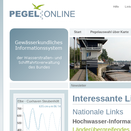
Hilfe
Link
Start
Pegelauswahl über Karte
Newsletter
Interessante L
Elbe - Cuxhaven Steubenhöft
Nationale Links
Hochwasser-Informa
Länderübergreifendes