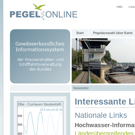
Hilfe
Link
Start
Pegelauswahl über Karte
Newsletter
Interessante L
Elbe - Cuxhaven Steubenhöft
Nationale Links
Hochwasser-Informa
Länderübergreifendes