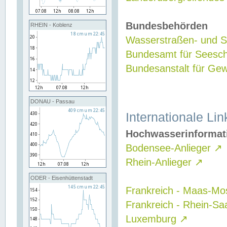
Bundesbehörden
RHEIN - Koblenz
Wasserstraßen- und Sc
Bundesamt für Seesch
Bundesanstalt für G
DONAU - Passau
Internationale Lin
Hochwasserinformat
Bodensee-Anlieger
↗
Rhein-Anlieger
↗
ODER - Eisenhüttenstadt
Frankreich - Maas-Mo
Frankreich - Rhein-Sa
Luxemburg
↗