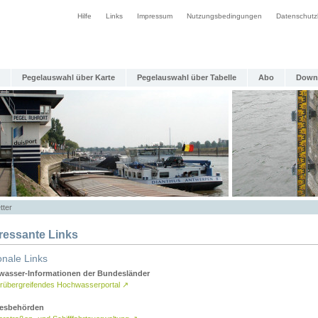
Hilfe
Links
Impressum
Nutzungsbedingungen
Datenschutz
Pegelauswahl über Karte
Pegelauswahl über Tabelle
Abo
Down
tter
eressante Links
onale Links
asser-Informationen der Bundesländer
rübergreifendes Hochwasserportal
↗
esbehörden