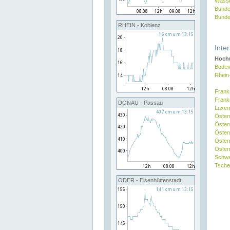
Wasse
Bunde
Bunde
RHEIN - Koblenz
Inte
Hochw
Boden
Rhein
Frank
Frank
DONAU - Passau
Luxe
Öster
Öster
Öster
Öster
Österr
Schw
Tsche
ODER - Eisenhüttenstadt