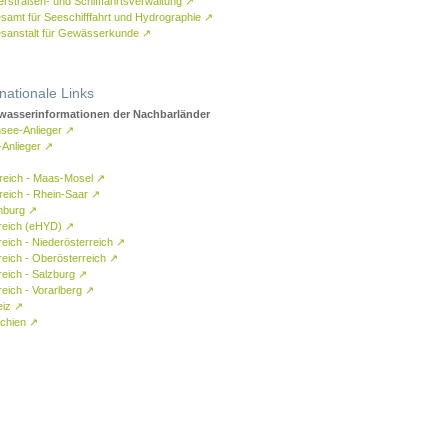
rstraßen- und Schifffahrtsverwaltung
↗
samt für Seeschifffahrt und Hydrographie
↗
sanstalt für Gewässerkunde
↗
rnationale Links
asserinformationen der Nachbarländer
see-Anlieger
↗
-Anlieger
↗
reich - Maas-Mosel
↗
reich - Rhein-Saar
↗
mburg
↗
reich (eHYD)
↗
reich - Niederösterreich
↗
reich - Oberösterreich
↗
reich - Salzburg
↗
eich - Vorarlberg
↗
eiz
↗
chien
↗