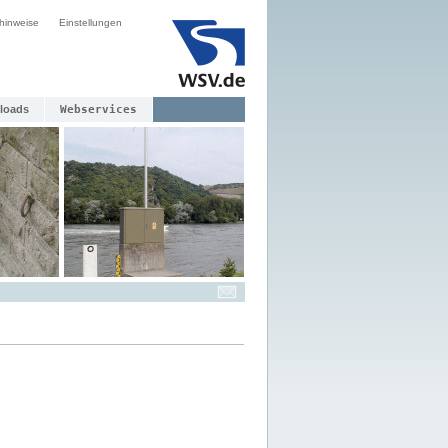
hinweise
Einstellungen
loads
Webservices