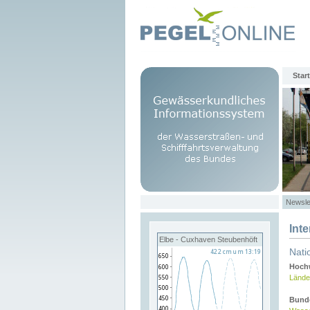
Start
Newsle
Int
Elbe - Cuxhaven Steubenhöft
Nati
Hochw
Lände
Bund