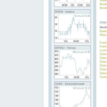
Wasse
Bunde
Bunde
RHEIN - Koblenz
Inte
Hochw
Boden
Rhein
Frank
Frank
DONAU - Passau
Luxe
Öster
Öster
Öster
Öster
Österr
Schw
Tsche
ODER - Eisenhüttenstadt