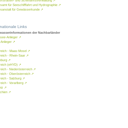
rstraßen- und Schifffahrtsverwaltung
↗
samt für Seeschifffahrt und Hydrographie
↗
sanstalt für Gewässerkunde
↗
rnationale Links
asserinformationen der Nachbarländer
see-Anlieger
↗
-Anlieger
↗
reich - Maas-Mosel
↗
reich - Rhein-Saar
↗
mburg
↗
reich (eHYD)
↗
reich - Niederösterreich
↗
reich - Oberösterreich
↗
reich - Salzburg
↗
eich - Vorarlberg
↗
eiz
↗
chien
↗