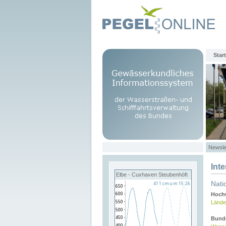
Start
Newsle
Int
Elbe - Cuxhaven Steubenhöft
Nati
Hochw
Lände
Bund