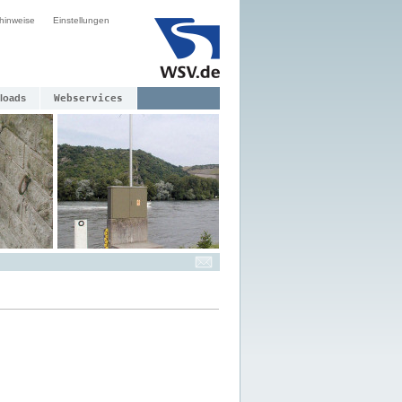
hinweise
Einstellungen
loads
Webservices