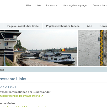
Hilfe
Links
Impressum
Nutzungsbedingungen
Datenschutz
Pegelauswahl über Karte
Pegelauswahl über Tabelle
Abo
Down
tter
eressante Links
onale Links
asser-Informationen der Bundesländer
rübergreifendes Hochwasserportal
↗
esbehörden