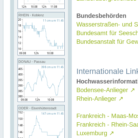
Bundesbehörden
RHEIN - Koblenz
Wasserstraßen- und Sc
Bundesamt für Seesch
Bundesanstalt für G
DONAU - Passau
Internationale Lin
Hochwasserinformat
Bodensee-Anlieger
↗
Rhein-Anlieger
↗
ODER - Eisenhüttenstadt
Frankreich - Maas-Mo
Frankreich - Rhein-Sa
Luxemburg
↗