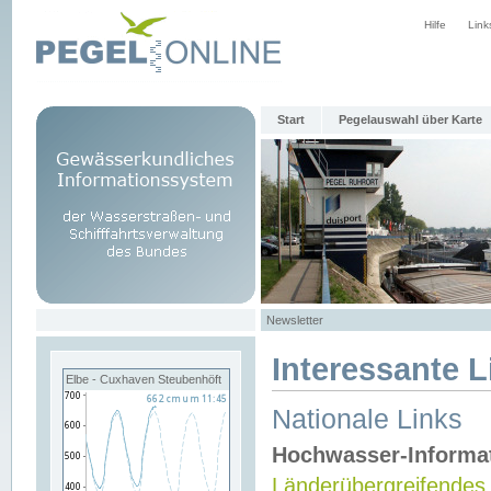
Hilfe
Link
Start
Pegelauswahl über Karte
Newsletter
Interessante L
Elbe - Cuxhaven Steubenhöft
Nationale Links
Hochwasser-Informa
Länderübergreifendes