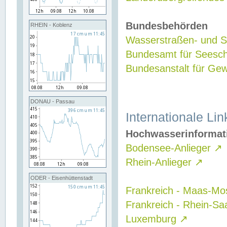
Bundesbehörden
RHEIN - Koblenz
Wasserstraßen- und Sc
Bundesamt für Seesch
Bundesanstalt für G
DONAU - Passau
Internationale Lin
Hochwasserinformat
Bodensee-Anlieger
↗
Rhein-Anlieger
↗
ODER - Eisenhüttenstadt
Frankreich - Maas-Mo
Frankreich - Rhein-Sa
Luxemburg
↗