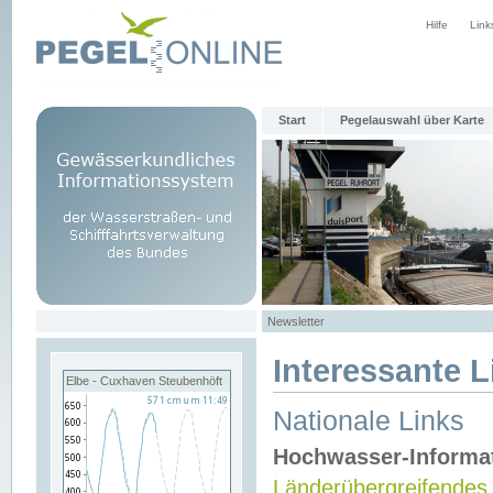
Hilfe
Link
Start
Pegelauswahl über Karte
Newsletter
Interessante L
Elbe - Cuxhaven Steubenhöft
Nationale Links
Hochwasser-Informa
Länderübergreifendes