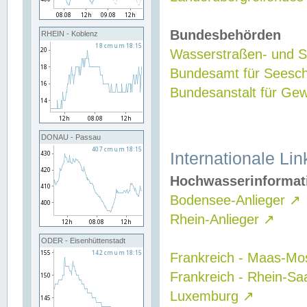
Bundesbehörden
RHEIN - Koblenz
Wasserstraßen- und Sc
Bundesamt für Seesch
Bundesanstalt für G
DONAU - Passau
Internationale Lin
Hochwasserinformat
Bodensee-Anlieger
↗
Rhein-Anlieger
↗
ODER - Eisenhüttenstadt
Frankreich - Maas-Mo
Frankreich - Rhein-Sa
Luxemburg
↗