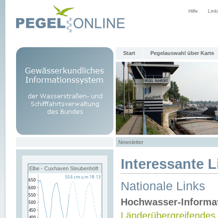
Hilfe
Link
Start
Pegelauswahl über Karte
Newsletter
Interessante L
Elbe - Cuxhaven Steubenhöft
Nationale Links
Hochwasser-Informa
Länderübergreifendes