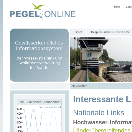
Hilfe
Link
Start
Pegelauswahl über Karte
Newsletter
Interessante L
Elbe - Cuxhaven Steubenhöft
Nationale Links
Hochwasser-Informa
Länderübergreifendes