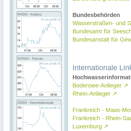
Bundesbehörden
RHEIN - Koblenz
Wasserstraßen- und Sc
Bundesamt für Seesch
Bundesanstalt für G
DONAU - Passau
Internationale Lin
Hochwasserinformat
Bodensee-Anlieger
↗
Rhein-Anlieger
↗
ODER - Eisenhüttenstadt
Frankreich - Maas-Mo
Frankreich - Rhein-Sa
Luxemburg
↗