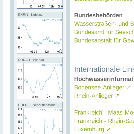
Bundesbehörden
RHEIN - Koblenz
Wasserstraßen- und Sc
Bundesamt für Seesch
Bundesanstalt für G
DONAU - Passau
Internationale Lin
Hochwasserinformat
Bodensee-Anlieger
↗
Rhein-Anlieger
↗
ODER - Eisenhüttenstadt
Frankreich - Maas-Mo
Frankreich - Rhein-Sa
Luxemburg
↗