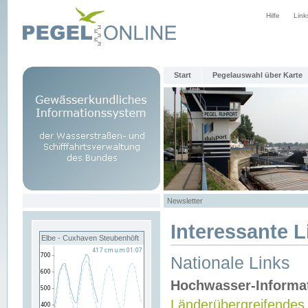
Hilfe
Link
Start
Pegelauswahl über Karte
Newsletter
Interessante L
Elbe - Cuxhaven Steubenhöft
Nationale Links
Hochwasser-Informa
Länderübergreifendes