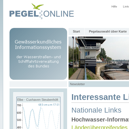
Hilfe
Link
Start
Pegelauswahl über Karte
Newsletter
Interessante L
Elbe - Cuxhaven Steubenhöft
Nationale Links
Hochwasser-Informa
Länderübergreifendes