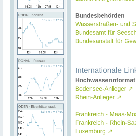
Bundesbehörden
RHEIN - Koblenz
Wasserstraßen- und Sc
Bundesamt für Seesch
Bundesanstalt für G
DONAU - Passau
Internationale Lin
Hochwasserinformat
Bodensee-Anlieger
↗
Rhein-Anlieger
↗
ODER - Eisenhüttenstadt
Frankreich - Maas-Mo
Frankreich - Rhein-Sa
Luxemburg
↗